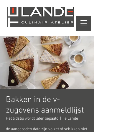
Winkelwagen
Bakken in de v-
zugovens aanmeldlijst
Het tijdstip wordt later bepaald
  |  
Te Lande
de aangeboden data zijn volzet of schikken niet