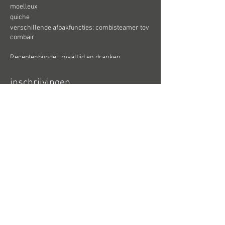
moelleux
quiche
verschillende afbakfuncties: combisteamer tov
combair
Receptenbundel, maaltijd en dranken
inbegrepen: €55.00
bij onvoldoende inschrijvingen, kan de les
inschrijvingen
geannuleerd worden door ons. In dit geval
zoeken we een passende oplossing.
Verkoop geëindigd op
Soort ticket
v-zug bakken
Prijs
€ 55,00