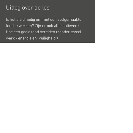
Uitleg over de les
Is het altijd nodig om met een zelfgemaakte 
fond te werken? Zijn er ook alternatieven?
Hoe een goeie fond bereiden (zonder teveel 
werk - energie en "vuiligheid")
Welke zijn de ideale verhoudingen om soep te 
maken, waarop letten tijdens de bereiding. 
Smaakvolle en kleurrijke soepen; Do's en 
don'ts.
Het complete sausverhaal: eenvoudig en 
gestructureerd gebracht
Tips en trics rond de sauzen.
Dinsdag 28 en donderdag 30 mei. telkens om 
19.00 uur
Meer lezen
Hoogbeverenstraat 15 8850 Ardooie