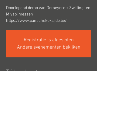
Doorlopend demo van Demeyere + Zwilling- en
Miyabi messen
Registratie is afgesloten
Andere evenementen bekijken
Tijd en locatie
07 mei 2023, 10:00 – 17:00
Panache, Strandlaan 305, 8670 Koksijde, België
Hoogbeverenstraat 15 8850 Ardooie
info@telande.be