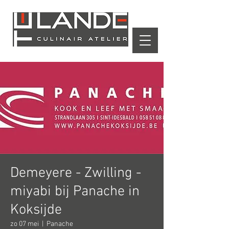
Winkelwagen
Demeyere - Zwilling -
miyabi bij Panache in
Koksijde
zo 07 mei
  |  
Panache