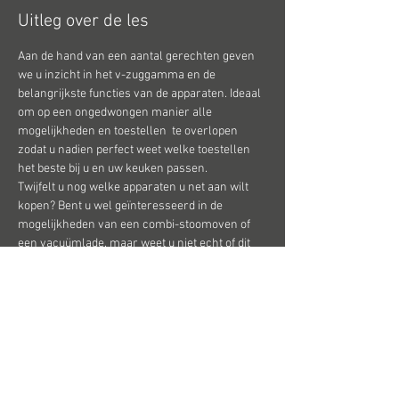
Uitleg over de les
Aan de hand van een aantal gerechten geven 
we u inzicht in het v-zuggamma en de 
belangrijkste functies van de apparaten. Ideaal 
om op een ongedwongen manier alle 
mogelijkheden en toestellen  te overlopen 
zodat u nadien perfect weet welke toestellen 
het beste bij u en uw keuken passen.
Twijfelt u nog welke apparaten u net aan wilt 
kopen? Bent u wel geïnteresseerd in de 
mogelijkheden van een combi-stoomoven of 
een vacuümlade, maar weet u niet echt of dit 
wel iets voor u is? Wilt u de apparaten eerst in 
het echt aan het werk zien, de bediening testen 
en het design bekijken? Bent u een hobbykok of 
net een amateur in de keuken en vraagt u zich 
daarom af of V-ZUG wel een merk voor u is? 
Bent u nog wat sceptisch over een downdraft 
eilandafzuiging?
Al deze zaken en nog veel meer worden 