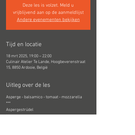
Deze les is volzet. Meld u
vrijblijvend aan op de aanmeldlijst
Andere evenementen bekijken
Tijd en locatie
18 mrt 2025, 19:00 – 22:00
Culinair Atelier Te Lande, Hoogbeverenstraat
15, 8850 Ardooie, België
Uitleg over de les
Asperge - balsamico - tomaat - mozzarella
***
Aspergestrüdel
***
Asperges gestoomd op 3 temperaturen - 
gepocheerd ei