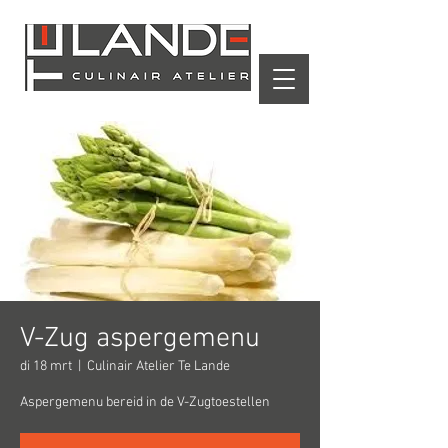
Winkelwagen
V-Zug aspergemenu
di 18 mrt
  |  
Culinair Atelier Te Lande
Aspergemenu bereid in de V-Zugtoestellen