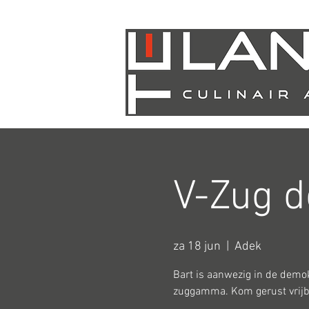
V-Zug d
za 18 jun
  |  
Adek
Bart is aanwezig in de demok
zuggamma. Kom gerust vrijbl