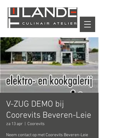
Winkelwagen
V-ZUG DEMO bij
Coorevits Beveren-Leie
za 13 apr
  |  
Coorevits
Neem contact op met Coorevits Beveren-Leie