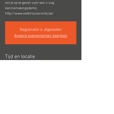
om je op te geven voor een v-zug
kennismakingsdemo
http://www.elektrocoorevits.be/
Registratie is afgesloten
Andere evenementen bekijken
Tijd en locatie
13 apr 2024, 10:00 – 17:00
Coorevits, Kortrijkseweg 223, 8791 Beveren-
Leie, België
Hoogbeverenstraat 15 8850 Ardooie
info@telande.be