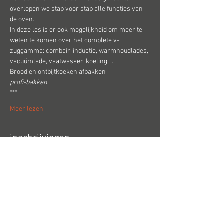
overlopen we stap voor stap alle functies van 
de oven.
In deze les is er ook mogelijkheid om meer te 
weten te komen over het complete v-
zuggamma: combair, inductie, warmhoudlades, 
vacuümlade, vaatwasser, koeling, ...
Brood en ontbijtkoeken afbakken
profi-bakken
***
Meer lezen
inschrijvingen
Uitverkocht
Soort ticket
VZUG-LES 1
Prijs