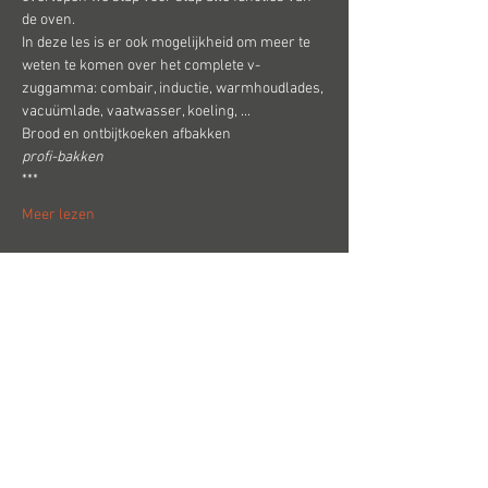
de oven.
In deze les is er ook mogelijkheid om meer te 
weten te komen over het complete v-
zuggamma: combair, inductie, warmhoudlades, 
vacuümlade, vaatwasser, koeling, ...
Brood en ontbijtkoeken afbakken
profi-bakken
***
Meer lezen
inschrijvingen
Verkoop geëindigd op
Soort ticket
VZUG-LES 1
Prijs
€ 55,00