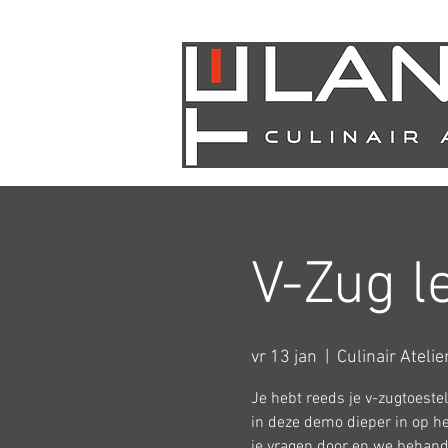
V-Zug l
vr 13 jan
  |  
Culinair Ateli
Je hebt reeds je v-zugtoestel
in deze demo dieper in op he
je vragen door en we behand