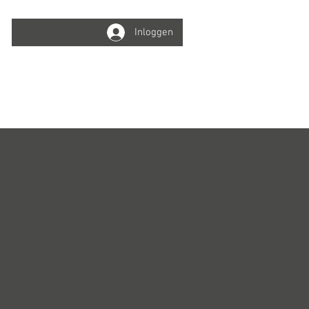
Inloggen
Winkelwagen
Info
Online boeken