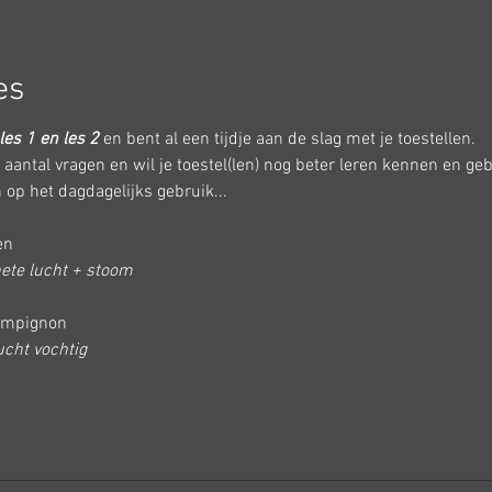
es
les 1 en les 2
en bent al een tijdje aan de slag met je toestellen.
aantal vragen en wil je toestel(len) nog beter leren kennen en ge
 op het dagdagelijks gebruik...
en
ete lucht + stoom
ampignon
ucht vochtig
peraturen - hete lucht + stoom
lan