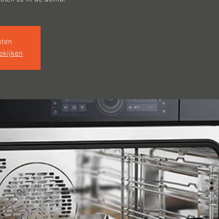
oten
ekijken