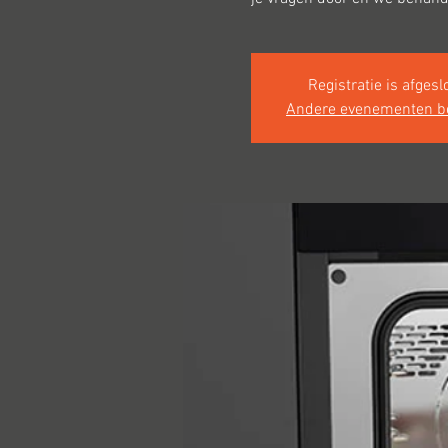
Registratie is afgesl
Andere evenementen b