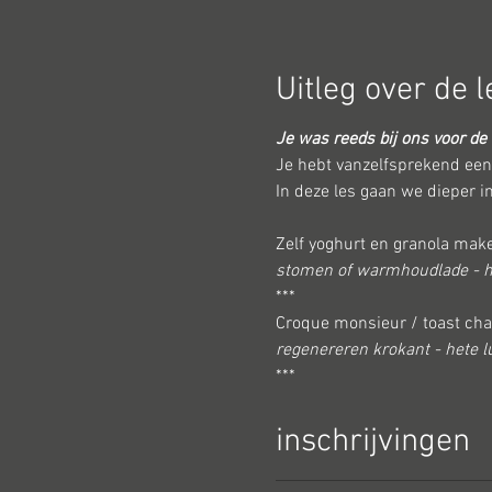
Uitleg over de l
Je was reeds bij ons voor de 
Je hebt vanzelfsprekend een 
In deze les gaan we dieper in
Zelf yoghurt en granola mak
stomen of warmhoudlade - h
***
Croque monsieur / toast ch
regenereren krokant - hete l
***
Mossels op drie wijzen
stomen op verschillende tem
inschrijvingen
***
risotto - coquilles - groentef