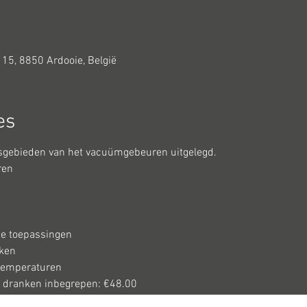
 15, 8850 Ardooie, België
es
gsgebieden van het vacuümgebeuren uitgelegd.
ren
e toepassingen
oken
 temperaturen
n dranken inbegrepen: €48.00