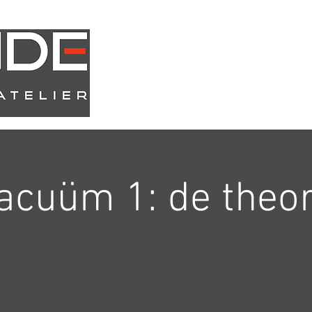
Atelier
Webshop
acuüm 1: de theor
m