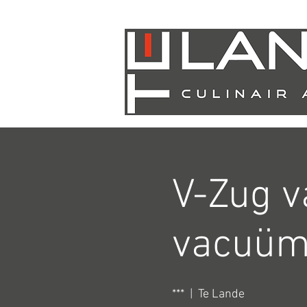
V-Zug v
vacuü
***
  |  
Te Lande