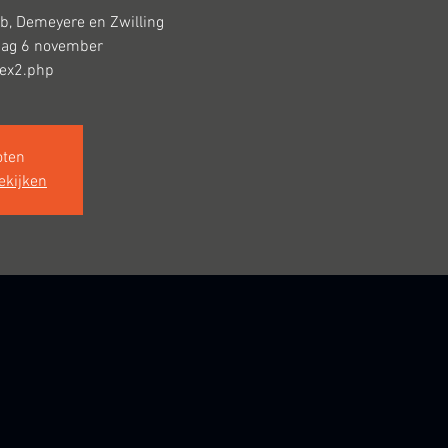
b, Demeyere en Zwilling
ndag 6 november
dex2.php
oten
ekijken