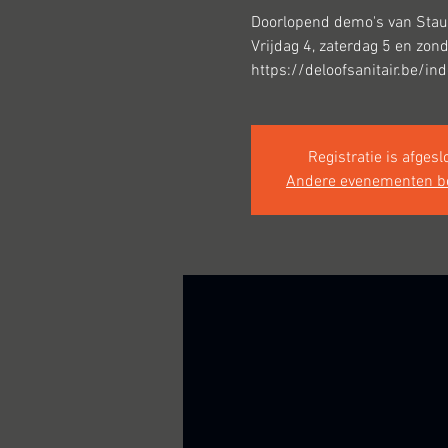
Doorlopend demo's van Stau
Vrijdag 4, zaterdag 5 en zo
https://deloofsanitair.be/in
Registratie is afgesl
Andere evenementen b