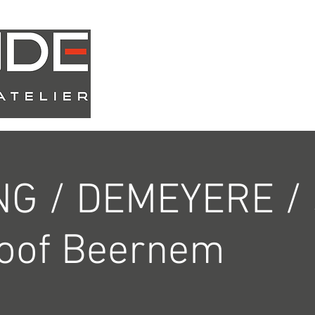
Atelier
Webshop
NG / DEMEYERE /
Loof Beernem