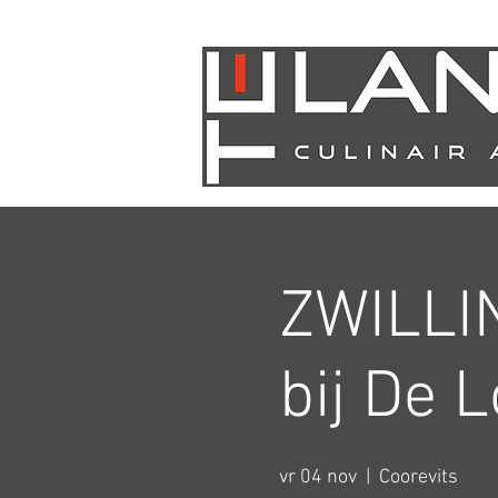
ZWILLI
bij De 
vr 04 nov
  |  
Coorevits