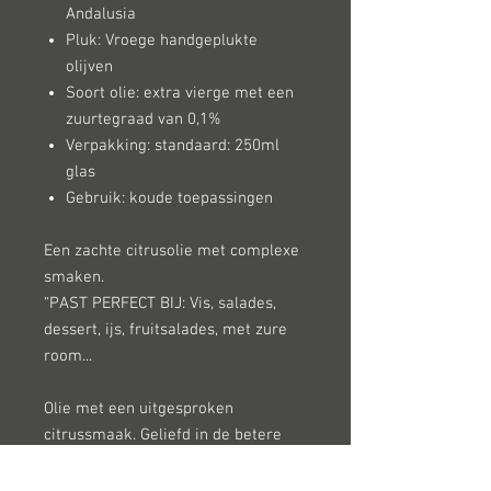
Andalusia
Pluk: Vroege handgeplukte
olijven
Soort olie: extra vierge met een
zuurtegraad van 0,1%
Verpakking: standaard: 250ml
glas
Gebruik: koude toepassingen
Een zachte citrusolie met complexe
smaken.
“PAST PERFECT BIJ: Vis, salades,
dessert, ijs, fruitsalades, met zure
room...
Olie met een uitgesproken
citrussmaak. Geliefd in de betere
keuken. Het geeft die "je-ne-sais-
quoi" toets aan een fijn gerecht.