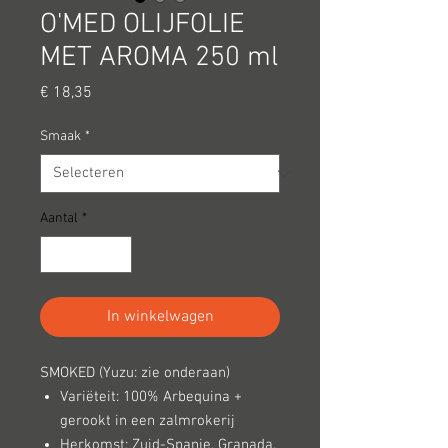
O'MED OLIJFOLIE
MET AROMA 250 ml
Prijs
€ 18,35
Smaak
*
Aantal
*
In winkelwagen
SMOKED (Yuzu: zie onderaan)
Variëteit: 100% Arbequina +
gerookt in een zalmrokerij
Herkomst: Zuid-Spanje, Granada,