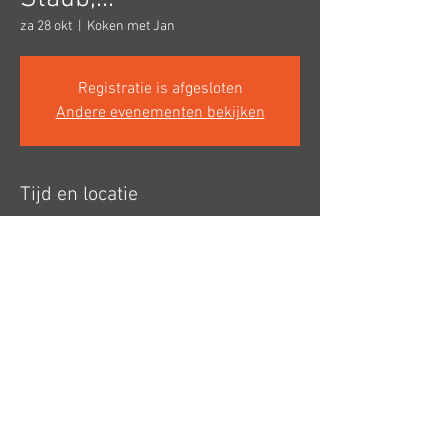
za 28 okt
  |  
Koken met Jan
Registratie is afgesloten
Andere evenementen bekijken
Tijd en locatie
28 okt 2023, 10:00 – 17:00
Koken met Jan, Wijnendale 83, 9700
Oudenaarde, België
Hoogbeverenstraat 15 8850 Ardooie
info@telande.be