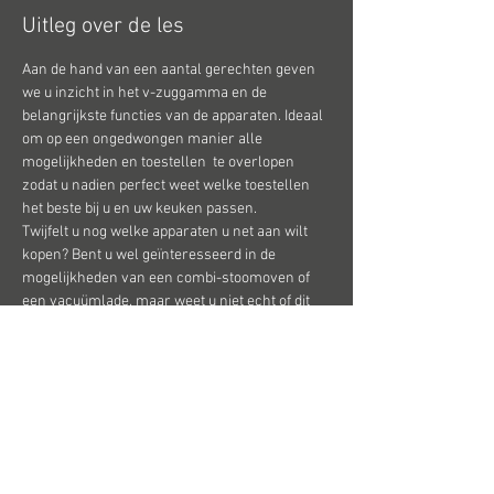
Uitleg over de les
Aan de hand van een aantal gerechten geven 
we u inzicht in het v-zuggamma en de 
belangrijkste functies van de apparaten. Ideaal 
om op een ongedwongen manier alle 
mogelijkheden en toestellen  te overlopen 
zodat u nadien perfect weet welke toestellen 
het beste bij u en uw keuken passen.
Twijfelt u nog welke apparaten u net aan wilt 
kopen? Bent u wel geïnteresseerd in de 
mogelijkheden van een combi-stoomoven of 
een vacuümlade, maar weet u niet echt of dit 
wel iets voor u is? Wilt u de apparaten eerst in 
het echt aan het werk zien, de bediening testen 
en het design bekijken? Bent u een hobbykok of 
net een amateur in de keuken en vraagt u zich 
daarom af of V-ZUG wel een merk voor u is? 
Bent u nog wat sceptisch over een downdraft 
eilandafzuiging?
Al deze zaken en nog veel meer worden 