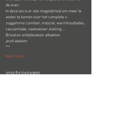
de oven.
In deze les is er ook mogelijkheid om meer te 
weten te komen over het complete v-
zuggamma: combair, inductie, warmhoudlades, 
vacuümlade, vaatwasser, koeling, ...
Brood en ontbijtkoeken afbakken
profi-bakken
***
Meer lezen
inschrijvingen
Uitverkocht
Soort ticket
VZUG-LES 1
Prijs
€ 55,00