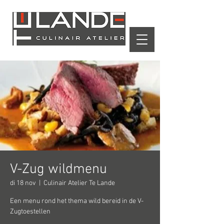
Winkelwagen
V-Zug wildmenu
di 18 nov
  |  
Culinair Atelier Te Lande
Een menu rond het thema wild bereid in de V-
Zugtoestellen