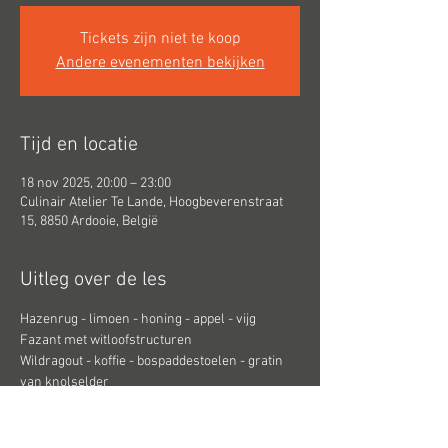
Tickets zijn niet te koop
Andere evenementen bekijken
Tijd en locatie
18 nov 2025, 20:00 – 23:00
Culinair Atelier Te Lande, Hoogbeverenstraat
15, 8850 Ardooie, België
Uitleg over de les
Hazenrug - limoen - honing - appel - vijg
Fazant met witloofstructuren
Wildragout - koffie - bospaddestoelen - gratin 
van knolselder
Suikertaartje - amandelschilfers - roomijs
Receptenbundel, maaltijd en dranken 
inbegrepen: €75.00