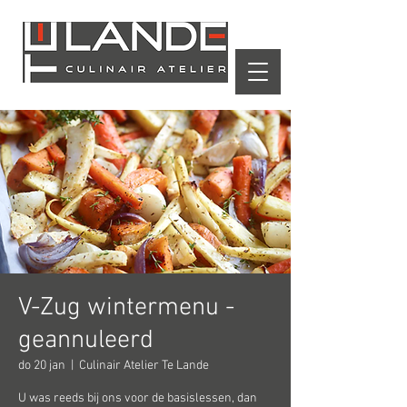
Winkelwagen
V-Zug wintermenu -
geannuleerd
do 20 jan
  |  
Culinair Atelier Te Lande
U was reeds bij ons voor de basislessen, dan