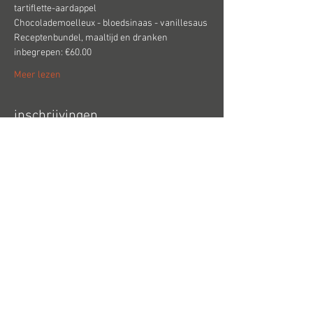
tartiflette-aardappel
Chocolademoelleux - bloedsinaas - vanillesaus
Receptenbundel, maaltijd en dranken 
inbegrepen: €60.00
Meer lezen
inschrijvingen
Verkoop geëindigd op
Soort ticket
V-Zug wintermenu
Prijs
€ 60,00