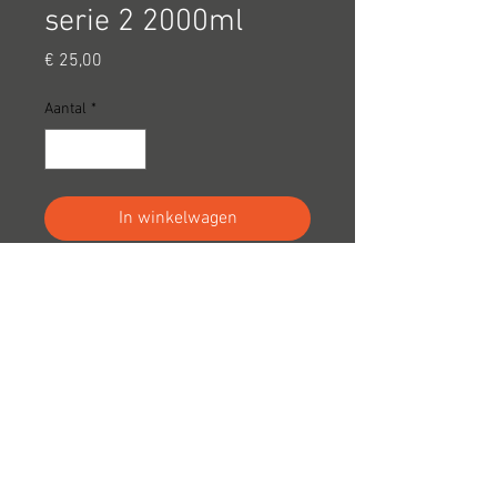
serie 2 2000ml
Prijs
€ 25,00
Aantal
*
In winkelwagen
Land
Italiy
Hoogbeverenstraat 15 8850 Ardooie
info@telande.be