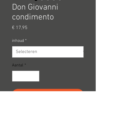
Don Giovanni
condimento
Prijs
€ 17,95
inhoud
*
Aantal
*
In winkelwagen
Land
Italiy