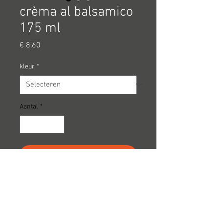
crèma al balsamico
175 ml
Prijs
€ 8,60
kleur
*
Aantal
*
In winkelwagen
land
Italy