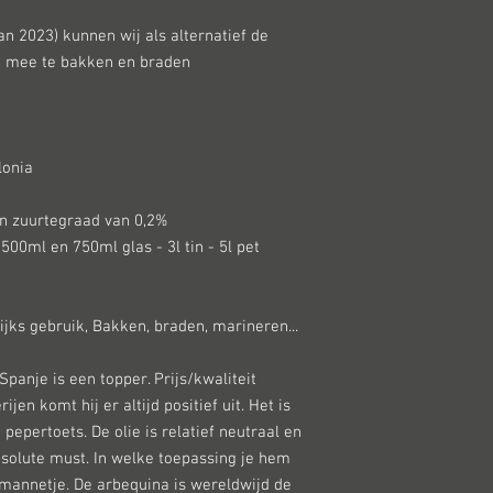
an 2023) kunnen wij als alternatief de
om mee te bakken en braden
lonia
en zuurtegraad van 0,2%
500ml en 750ml glas - 3l tin - 5l pet
jks gebruik, Bakken, braden, marineren...
Spanje is een topper. Prijs/kwaliteit
ijen komt hij er altijd positief uit. Het is
 pepertoets. De olie is relatief neutraal en
bsolute must. In welke toepassing je hem
n mannetje. De arbequina is wereldwijd de