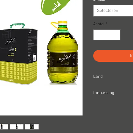
Selecteren
Aantal
*
I
Land
Spanje
toepassing
basis, bakken en brad