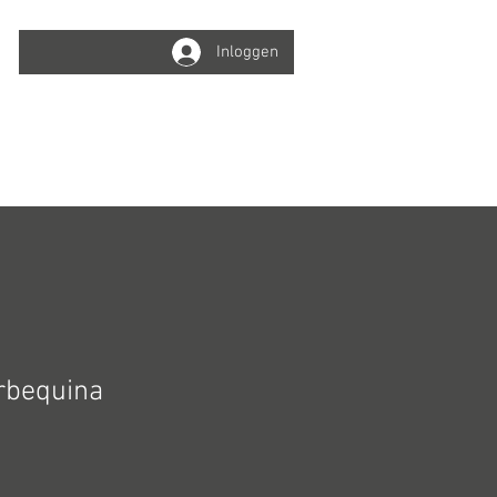
Inloggen
Winkelwagen
Info
Online boeken
bequina