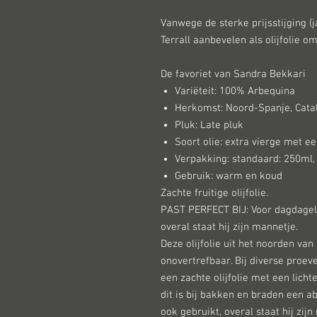
Vanwege de sterke prijsstijging (j
Terrall aanbevelen als olijfolie 
De favoriet van Sandra Bekkari
Variëteit: 100% Arbequina
Herkomst: Noord-Spanje, Cata
Pluk: Late pluk
Soort olie: extra vierge met e
Verpakking: standaard: 250ml, 
Gebruik: warm en koud
Zachte fruitige olijfolie.
PAST PERFECT BIJ: Voor dagdageli
overal staat hij zijn mannetje.
Deze olijfolie uit het noorden van 
onovertrefbaar. Bij diverse proever
een zachte olijfolie met een lichte
dit is bij bakken en braden een a
ook gebruikt, overal staat hij zij