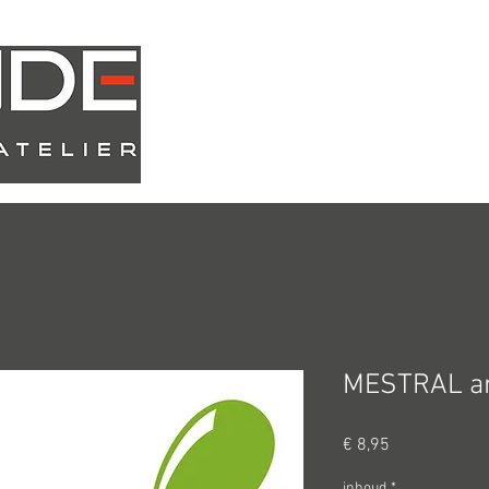
Atelier
Webshop
MESTRAL ar
Prijs
€ 8,95
inhoud
*