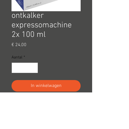
ontkalker
expressomachine
2x 100 ml
Prijs
€ 24,00
Aantal
*
In winkelwagen
voor het ontkalken van de v-
zugtoestellen, alleen de
voorgeschreven producten
gebruiken !