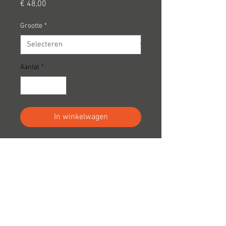
Prijs
€ 48,00
Grootte
*
Aantal
*
In winkelwagen
pdf met overzicht
accessoires op
pag 57 nr 4 art 145990
uitleg
Hoogbeverenstraat 15 8850 Ardooie